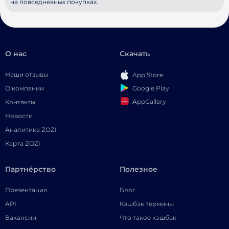
на повседневных покупках.
О нас
Скачать
Наши отзывы
App Store
Google Play
О компании
AppGallery
Контакты
Новости
Аналитика ZOZI
Карта ZOZI
Партнёрство
Полезное
Презентация
Блог
API
Кэшбэк термины
Вакансии
Что такое кэшбэк