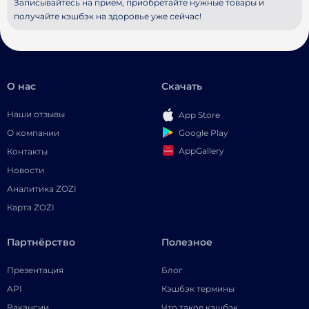
Записывайтесь на прием, приобретайте нужные товары и
получайте кэшбэк на здоровье уже сейчас!
О нас
Скачать
Наши отзывы
App Store
Google Play
О компании
AppGallery
Контакты
Новости
Аналитика ZOZI
Карта ZOZI
Партнёрство
Полезное
Презентация
Блог
API
Кэшбэк термины
Вакансии
Что такое кэшбэк