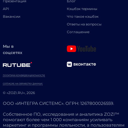
Презентация
Блог
API
Кэшбэк термины
Вакансии
Что такое кэшбэк
Ответы на вопросы
Соглашение
Мы в
соцсетях
ПОЛИТИКА КОНФИДЕНЦИАЛЬНОСТИ
СОГЛАСИЕ НА ОБРАБОТКУ ДАННЫХ
© «ZOZI.RU», 2026
ООО «ИНТЕГРА СИСТЕМС». ОГРН: 1267800026559.
Собственное ПО, исследования и аналитика ZOZI™
помогают более чем 1 000 компаниям усиливать
маркетинг и программы лояльности, а пользователям