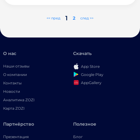
1
2
<< пред
след >>
О нас
Скачать
Наши отзывы
App Store
Google Play
О компании
AppGallery
Контакты
Новости
Аналитика ZOZI
Карта ZOZI
Партнёрство
Полезное
Презентация
Блог