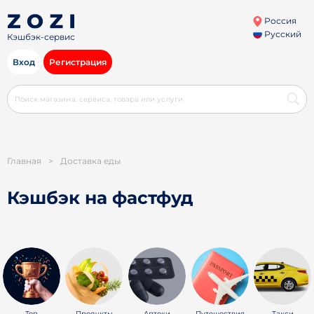
Россия
Русский
Кэшбэк-сервис
Вход
Регистрация
Главная
>
Доставка еды
Кэшбэк на фастфуд
Топ
Продукты
Аптеки
Путешествия
Такси