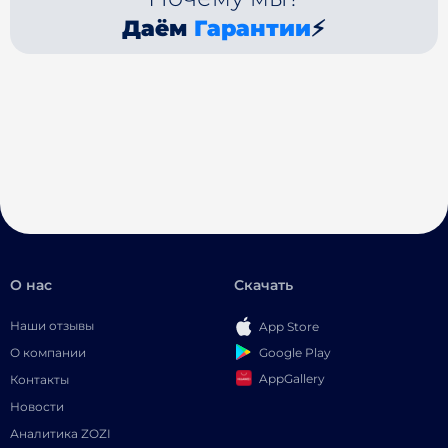
Даём
Гарантии
⚡
О нас
Скачать
Наши отзывы
App Store
Google Play
О компании
AppGallery
Контакты
Новости
Аналитика ZOZI