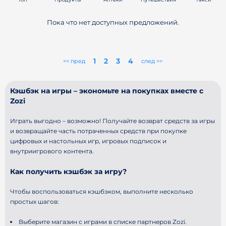
Пока что нет доступных предложений.
1
2
3
4
<< пред
след >>
Кэшбэк на игры – экономьте на покупках вместе с
Zozi
Играть выгодно – возможно! Получайте возврат средств за игры
и возвращайте часть потраченных средств при покупке
цифровых и настольных игр, игровых подписок и
внутриигрового контента.
Как получить кэшбэк за игру?
Чтобы воспользоваться кэшбэком, выполните несколько
простых шагов:
Выберите магазин с играми в списке партнеров Zozi.