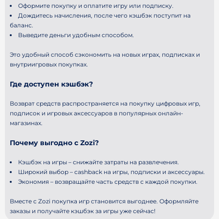
Оформите покупку и оплатите игру или подписку.
Дождитесь начисления, после чего кэшбэк поступит на
баланс.
Выведите деньги удобным способом.
Это удобный способ сэкономить на новых играх, подписках и
внутриигровых покупках.
Где доступен кэшбэк?
Возврат средств распространяется на покупку цифровых игр,
подписок и игровых аксессуаров в популярных онлайн-
магазинах.
Почему выгодно с Zozi?
Кэшбэк на игры – снижайте затраты на развлечения.
Широкий выбор – cashback на игры, подписки и аксессуары.
Экономия – возвращайте часть средств с каждой покупки.
Вместе с Zozi покупка игр становится выгоднее. Оформляйте
заказы и получайте кэшбэк за игры уже сейчас!