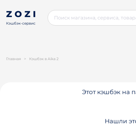
Кэшбэк-сервис
Главная
>
Кэшбэк в Aika 2
Этот кэшбэк на п
Нашли эт