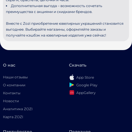
Дополнительная выгода – возможность сочетать
преимущества с акциями и скидками брендов.
Вместе с Zozi приобретение ювелирных украшений становится
выгоднее. Выбирайте магазины, оформляйте заказы и
получайте кэшбэк на ювелирные изделия уже сейчас!
О нас
Скачать
Наши отзывы
App Store
Google Play
О компании
AppGallery
Контакты
Новости
Аналитика ZOZI
Карта ZOZI
Партнёрство
Полезное