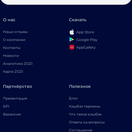
О нас
Скачать
Наши отзывы
App Store
Google Play
О компании
AppGallery
Контакты
Новости
Аналитика ZOZI
Карта ZOZI
Партнёрство
Полезное
Презентация
Блог
API
Кэшбэк термины
Вакансии
Что такое кэшбэк
Ответы на вопросы
Соглашение