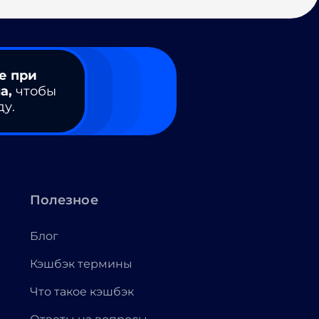
е при
а,
чтобы
ду.
Полезное
Блог
Кэшбэк термины
Что такое кэшбэк