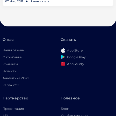
07 Ноя, 2021
1 мин читать
О нас
Скачать
Наши отзывы
App Store
Google Play
О компании
AppGallery
Контакты
Новости
Аналитика ZOZI
Карта ZOZI
Партнёрство
Полезное
Презентация
Блог
API
Кэшбэк термины