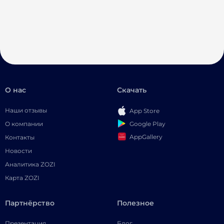
О нас
Скачать
Наши отзывы
App Store
Google Play
О компании
AppGallery
Контакты
Новости
Аналитика ZOZI
Карта ZOZI
Партнёрство
Полезное
Презентация
Блог