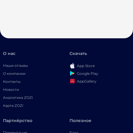
О нас
Скачать
Наши отзывы
App Store
Google Play
О компании
AppGallery
Контакты
Новости
Аналитика ZOZI
Карта ZOZI
Партнёрство
Полезное
Презентация
Блог