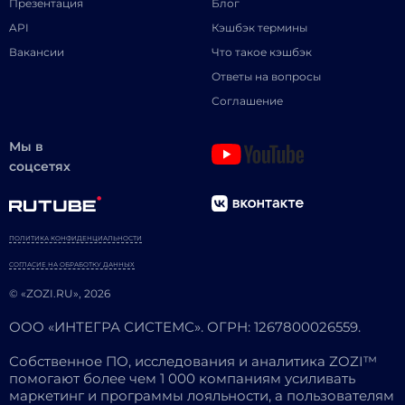
Презентация
Блог
API
Кэшбэк термины
Вакансии
Что такое кэшбэк
Ответы на вопросы
Соглашение
Мы в
соцсетях
ПОЛИТИКА КОНФИДЕНЦИАЛЬНОСТИ
СОГЛАСИЕ НА ОБРАБОТКУ ДАННЫХ
© «ZOZI.RU», 2026
ООО «ИНТЕГРА СИСТЕМС». ОГРН: 1267800026559.
Собственное ПО, исследования и аналитика ZOZI™
помогают более чем 1 000 компаниям усиливать
маркетинг и программы лояльности, а пользователям