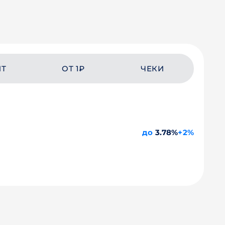
ЙТ
ОТ 1₽
ЧЕКИ
до
3.78%
+2%