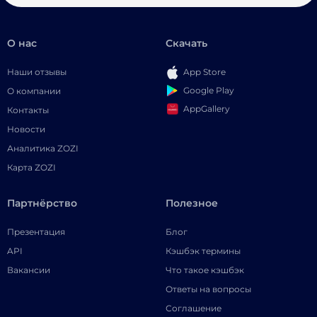
О нас
Скачать
Наши отзывы
App Store
Google Play
О компании
AppGallery
Контакты
Новости
Аналитика ZOZI
Карта ZOZI
Партнёрство
Полезное
Презентация
Блог
API
Кэшбэк термины
Вакансии
Что такое кэшбэк
Ответы на вопросы
Соглашение