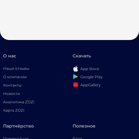
О нас
Скачать
Наши отзывы
App Store
Google Play
О компании
AppGallery
Контакты
Новости
Аналитика ZOZI
Карта ZOZI
Партнёрство
Полезное
Презентация
Блог