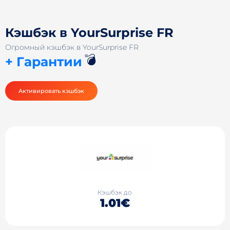
Кэшбэк в YourSurprise FR
Огромный кэшбэк в YourSurprise FR
💣
+ Гарантии
Активировать кэшбэк
Кэшбэк до
1.01€