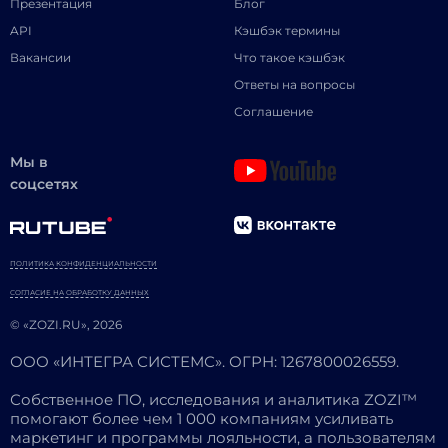
Презентация
Блог
API
Кэшбэк термины
Вакансии
Что такое кэшбэк
Ответы на вопросы
Соглашение
Мы в
соцсетях
ПОЛИТИКА КОНФИДЕНЦИАЛЬНОСТИ
СОГЛАСИЕ НА ОБРАБОТКУ ДАННЫХ
© «ZOZI.RU», 2026
ООО «ИНТЕГРА СИСТЕМС». ОГРН: 1267800026559.
Собственное ПО, исследования и аналитика ZOZI™
помогают более чем 1 000 компаниям усиливать
маркетинг и программы лояльности, а пользователям