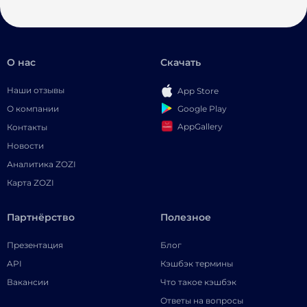
О нас
Скачать
Наши отзывы
App Store
Google Play
О компании
AppGallery
Контакты
Новости
Аналитика ZOZI
Карта ZOZI
Партнёрство
Полезное
Презентация
Блог
API
Кэшбэк термины
Вакансии
Что такое кэшбэк
Ответы на вопросы