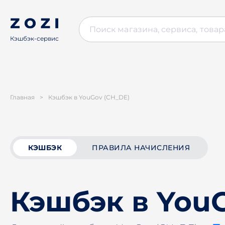
Кэшбэк-сервис
Главная
>
Кэшбэк в YouGov (CH_DE)
КЭШБЭК
ПРАВИЛА НАЧИСЛЕНИЯ
Кэшбэк в You