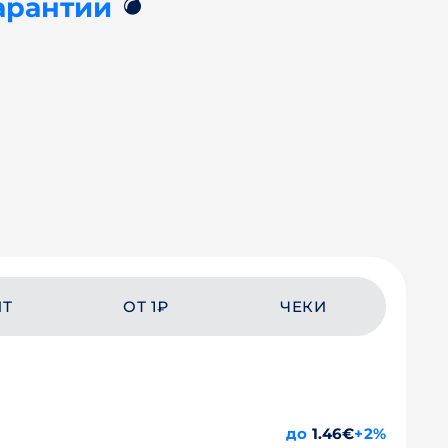
💣
арантии
ЙТ
ОТ 1₽
ЧЕКИ
до
1.46€
+2%