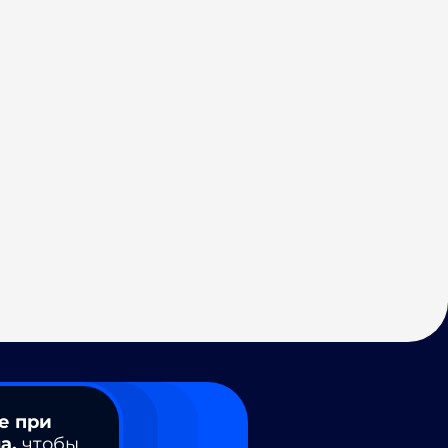
е при
а,
чтобы