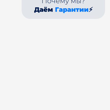
Почему мы?
Даём
Гарантии
⚡