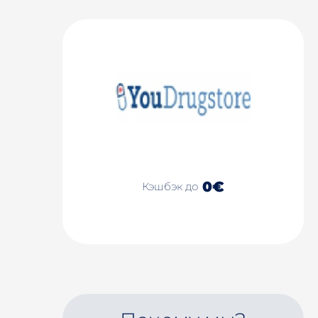
0€
Кэшбэк до