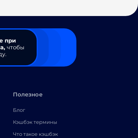
е при
а,
чтобы
ду.
Полезное
Блог
Кэшбэк термины
Что такое кэшбэк