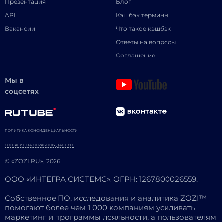
Презентация
Блог
API
Кэшбэк термины
Вакансии
Что такое кэшбэк
Ответы на вопросы
Соглашение
Мы в
соцсетях
ПОЛИТИКА КОНФИДЕНЦИАЛЬНОСТИ
СОГЛАСИЕ НА ОБРАБОТКУ ДАННЫХ
© «ZOZI.RU», 2026
ООО «ИНТЕГРА СИСТЕМС». ОГРН: 1267800026559.
Собственное ПО, исследования и аналитика ZOZI™
помогают более чем 1 000 компаниям усиливать
маркетинг и программы лояльности, а пользователям