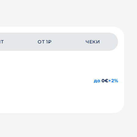
ЙТ
ОТ 1₽
ЧЕКИ
до
0€
+2%