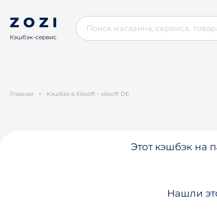
Кэшбэк-сервис
Главная
>
Кэшбэк в Xilisoft - xilisoft DE
Этот кэшбэк на п
Нашли эт