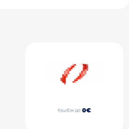
0€
Кэшбэк до