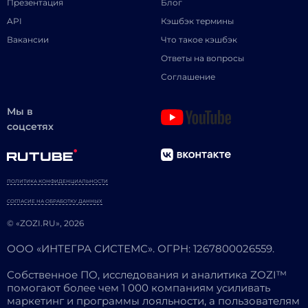
Презентация
Блог
API
Кэшбэк термины
Вакансии
Что такое кэшбэк
Ответы на вопросы
Соглашение
Мы в
соцсетях
ПОЛИТИКА КОНФИДЕНЦИАЛЬНОСТИ
СОГЛАСИЕ НА ОБРАБОТКУ ДАННЫХ
© «ZOZI.RU», 2026
ООО «ИНТЕГРА СИСТЕМС». ОГРН: 1267800026559.
Собственное ПО, исследования и аналитика ZOZI™
помогают более чем 1 000 компаниям усиливать
маркетинг и программы лояльности, а пользователям