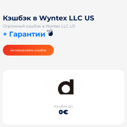
Кэшбэк в Wyntex LLC US
Огромный кэшбэк в Wyntex LLC US
💣
+ Гарантии
Активировать кэшбэк
Кэшбэк до
0€