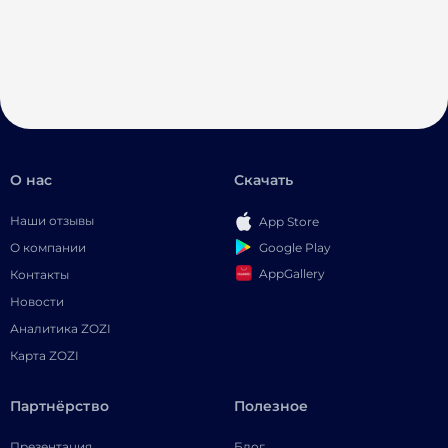
О нас
Скачать
Наши отзывы
App Store
Google Play
О компании
AppGallery
Контакты
Новости
Аналитика ZOZI
Карта ZOZI
Партнёрство
Полезное
Презентация
Блог