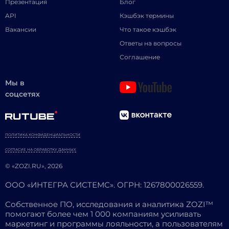
Презентация
Блог
API
Кэшбэк термины
Вакансии
Что такое кэшбэк
Ответы на вопросы
Соглашение
Мы в
соцсетях
ПОЛИТИКА КОНФИДЕНЦИАЛЬНОСТИ
СОГЛАСИЕ НА ОБРАБОТКУ ДАННЫХ
© «ZOZI.RU», 2026
ООО «ИНТЕГРА СИСТЕМС». ОГРН: 1267800026559.
Собственное ПО, исследования и аналитика ZOZI™
помогают более чем 1 000 компаниям усиливать
маркетинг и программы лояльности, а пользователям