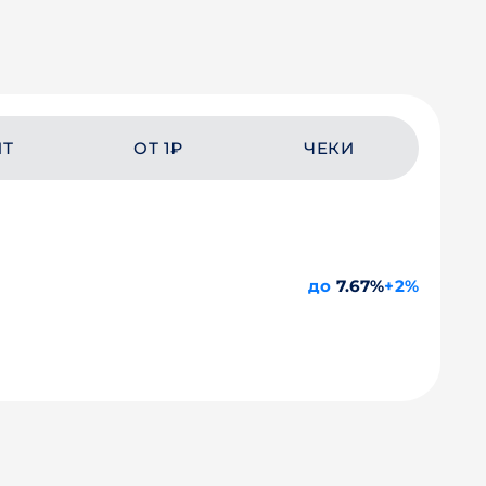
ЙТ
ОТ 1₽
ЧЕКИ
до
7.67%
+2%