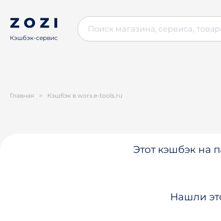
Кэшбэк-сервис
Главная
>
Кэшбэк в worx.e-tools.ru
Этот кэшбэк на п
Нашли эт