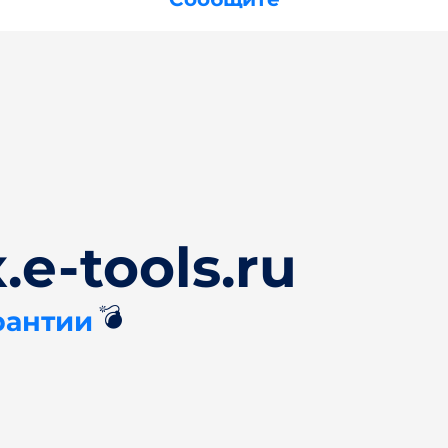
e-tools.ru
💣
рантии