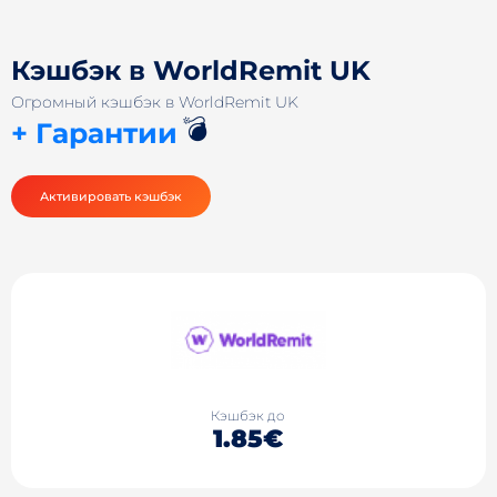
Кэшбэк в WorldRemit UK
Огромный кэшбэк в WorldRemit UK
💣
+ Гарантии
Активировать кэшбэк
Кэшбэк до
1.85€