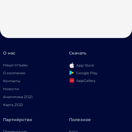
О нас
Скачать
Наши отзывы
App Store
Google Play
О компании
AppGallery
Контакты
Новости
Аналитика ZOZI
Карта ZOZI
Партнёрство
Полезное
Презентация
Блог