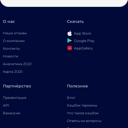
О нас
Скачать
Наши отзывы
App Store
Google Play
О компании
AppGallery
Контакты
Новости
Аналитика ZOZI
Карта ZOZI
Партнёрство
Полезное
Презентация
Блог
API
Кэшбэк термины
Вакансии
Что такое кэшбэк
Ответы на вопросы