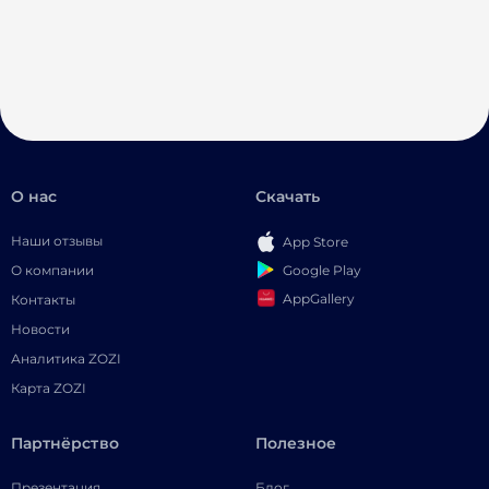
О нас
Скачать
Наши отзывы
App Store
Google Play
О компании
AppGallery
Контакты
Новости
Аналитика ZOZI
Карта ZOZI
Партнёрство
Полезное
Презентация
Блог