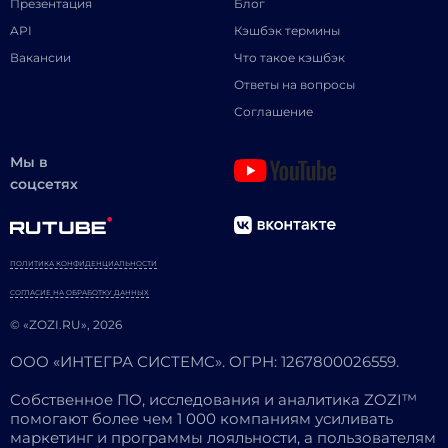
Презентация
Блог
API
Кэшбэк термины
Вакансии
Что такое кэшбэк
Ответы на вопросы
Соглашение
Мы в
соцсетях
ПОЛИТИКА КОНФИДЕНЦИАЛЬНОСТИ
СОГЛАСИЕ НА ОБРАБОТКУ ДАННЫХ
© «ZOZI.RU», 2026
ООО «ИНТЕГРА СИСТЕМС». ОГРН: 1267800026559.
Собственное ПО, исследования и аналитика ZOZI™
помогают более чем 1 000 компаниям усиливать
маркетинг и программы лояльности, а пользователям