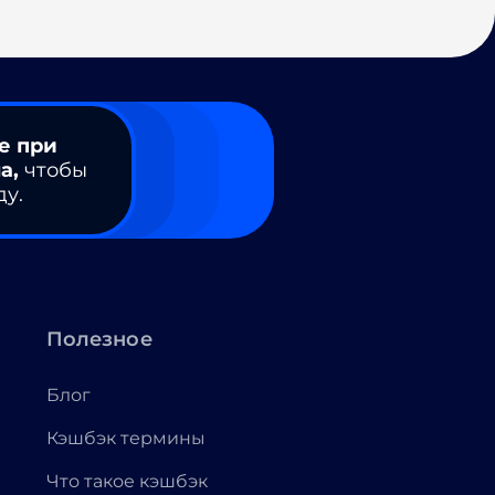
е при
а,
чтобы
ду.
Полезное
Блог
Кэшбэк термины
Что такое кэшбэк