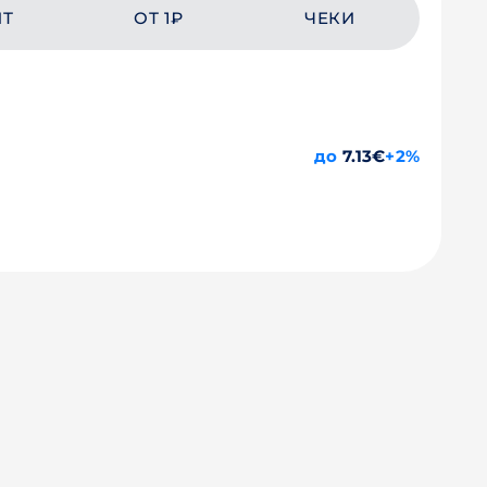
ЙТ
ОТ 1₽
ЧЕКИ
до
7.13€
+2%