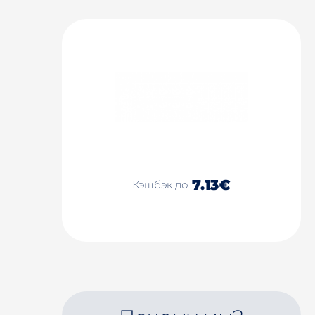
7.13€
Кэшбэк до