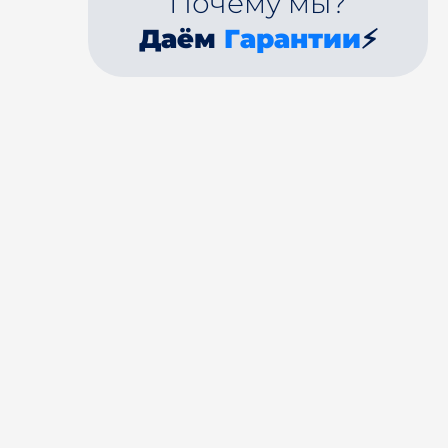
Почему мы?
Даём
Гарантии
⚡