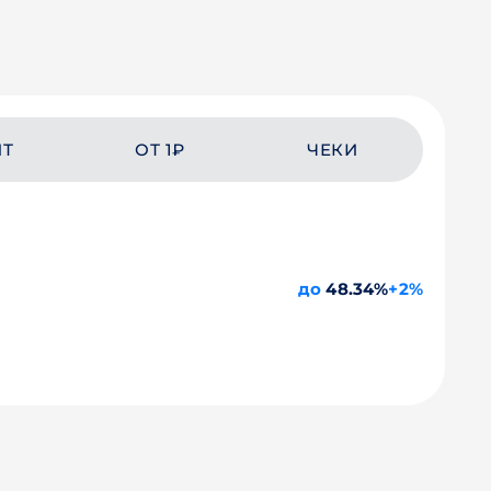
ЙТ
ОТ 1₽
ЧЕКИ
до
48.34%
+2%