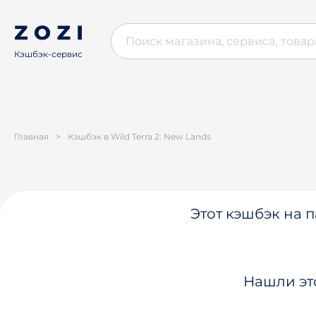
Кэшбэк-сервис
Главная
>
Кэшбэк в Wild Terra 2: New Lands
Этот кэшбэк на п
Нашли эт