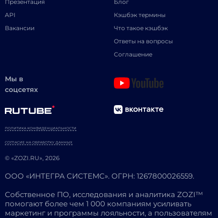
Презентация
Блог
API
Кэшбэк термины
Вакансии
Что такое кэшбэк
Ответы на вопросы
Соглашение
Мы в
соцсетях
ПОЛИТИКА КОНФИДЕНЦИАЛЬНОСТИ
СОГЛАСИЕ НА ОБРАБОТКУ ДАННЫХ
© «ZOZI.RU», 2026
ООО «ИНТЕГРА СИСТЕМС». ОГРН: 1267800026559.
Собственное ПО, исследования и аналитика ZOZI™
помогают более чем 1 000 компаниям усиливать
маркетинг и программы лояльности, а пользователям