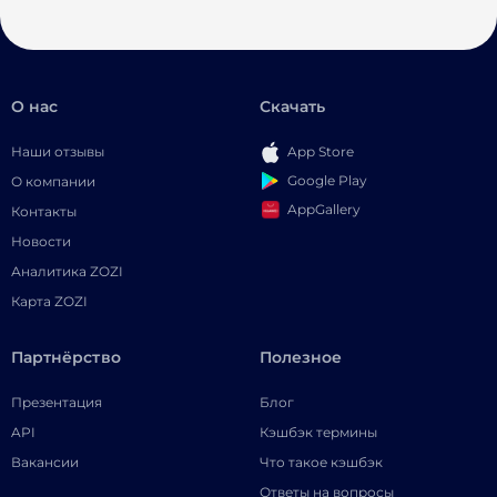
О нас
Скачать
Наши отзывы
App Store
Google Play
О компании
AppGallery
Контакты
Новости
Аналитика ZOZI
Карта ZOZI
Партнёрство
Полезное
Презентация
Блог
API
Кэшбэк термины
Вакансии
Что такое кэшбэк
Ответы на вопросы