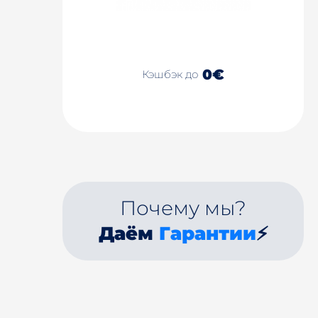
0€
Кэшбэк до
Почему мы?
Даём
Гарантии
⚡