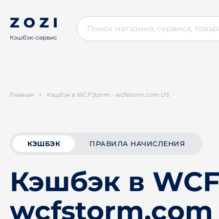
Кэшбэк-сервис
Главная
>
Кэшбэк в WCFStorm - wcfstorm.com US
КЭШБЭК
ПРАВИЛА НАЧИСЛЕНИЯ
Кэшбэк в WCF
wcfstorm.com