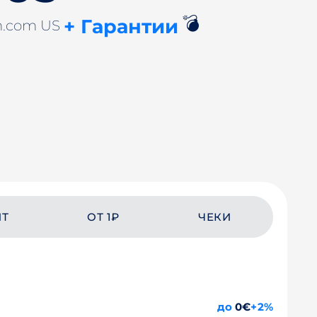
💣
+ Гарантии
m.com US
ЙТ
ОТ 1₽
ЧЕКИ
до
0€
+2%