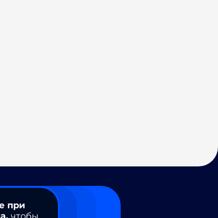
е при
а,
чтобы