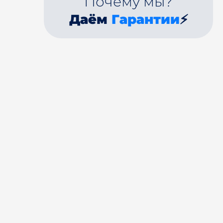
Почему мы?
Даём
Гарантии
⚡