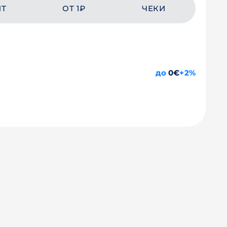
ЙТ
ОТ 1₽
ЧЕКИ
до
0€
+2%