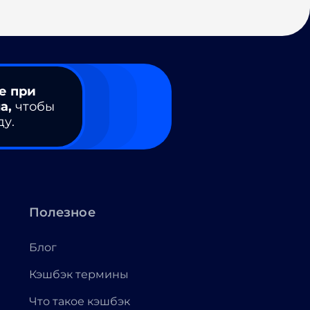
е при
а,
чтобы
ду.
Полезное
Блог
Кэшбэк термины
Что такое кэшбэк