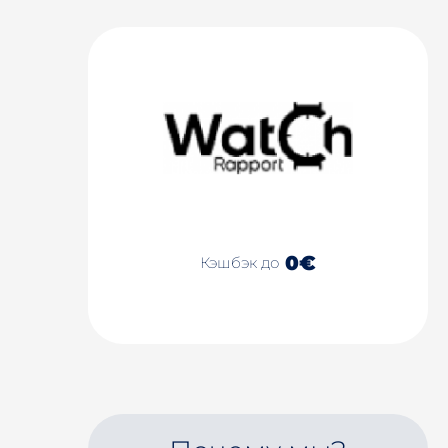
0€
Кэшбэк до