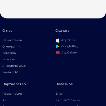
О нас
Скачать
Наши отзывы
App Store
Google Play
О компании
AppGallery
Контакты
Новости
Аналитика ZOZI
Карта ZOZI
Партнёрство
Полезное
Презентация
Блог
API
Кэшбэк термины