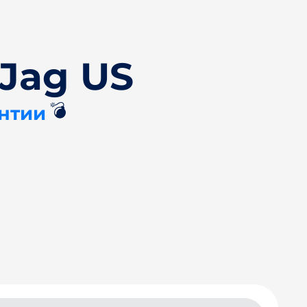
Jag US
💣
антии