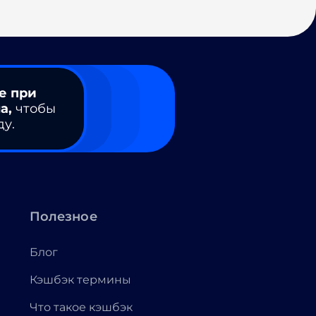
е при
а,
чтобы
ду.
Полезное
Блог
Кэшбэк термины
Что такое кэшбэк