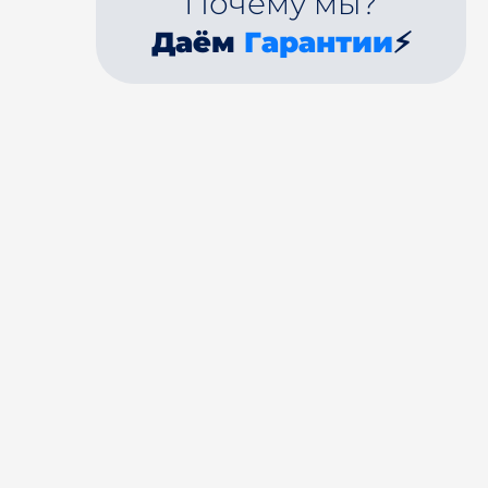
Почему мы?
Даём
Гарантии
⚡