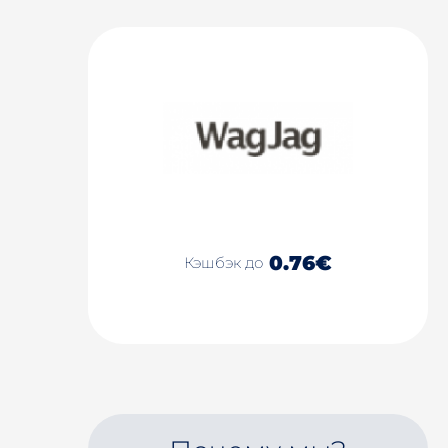
0.76€
Кэшбэк до