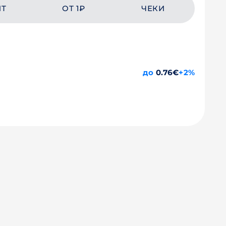
ЙТ
ОТ 1₽
ЧЕКИ
до
0.76€
+2%