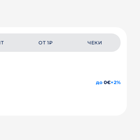
ЙТ
ОТ 1₽
ЧЕКИ
до
0€
+2%