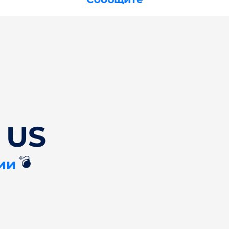
 US
💣
ии