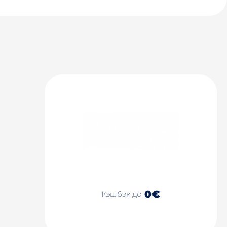
0€
Кэшбэк до