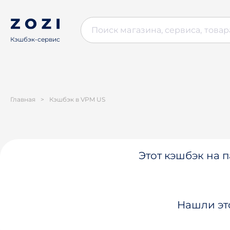
Кэшбэк-сервис
Главная
>
Кэшбэк в VPM US
Этот кэшбэк на п
Нашли эт