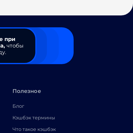
е при
а,
чтобы
ду.
Полезное
Блог
Кэшбэк термины
Что такое кэшбэк