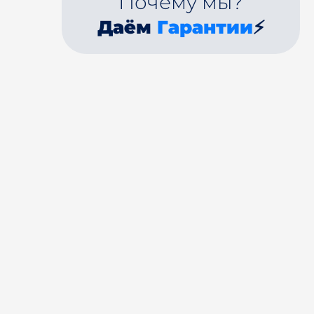
Почему мы?
Даём
Гарантии
⚡