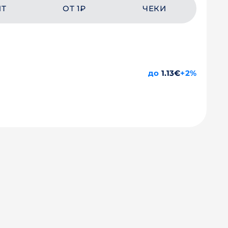
ЙТ
ОТ 1₽
ЧЕКИ
до
1.13€
+2%