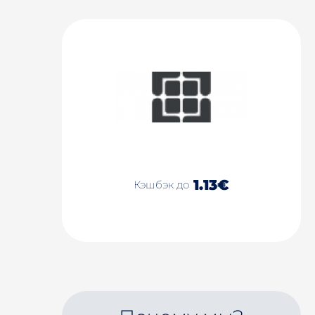
1.13€
Кэшбэк до