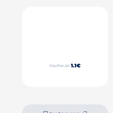
1.1€
Кэшбэк до