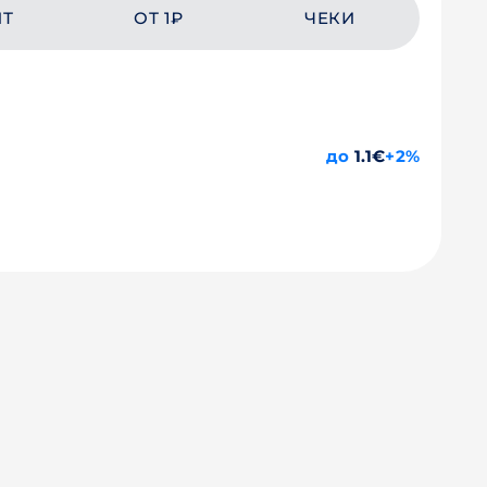
ЙТ
ОТ 1₽
ЧЕКИ
до
1.1€
+2%