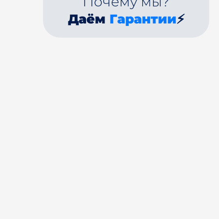
Почему мы?
Даём
Гарантии
⚡