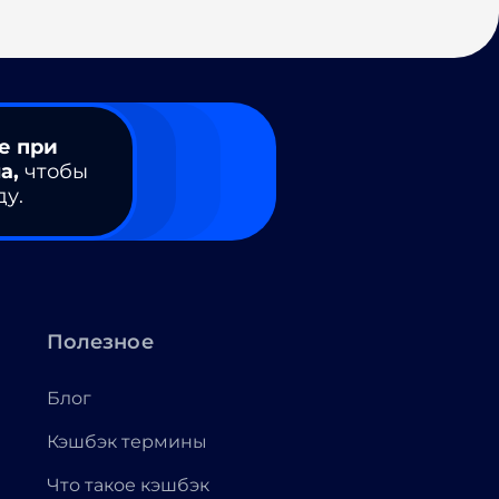
е при
а,
чтобы
ду.
Полезное
Блог
Кэшбэк термины
Что такое кэшбэк