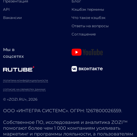
Презентация
Блог
API
Кэшбэк термины
Вакансии
Что такое кэшбэк
Ответы на вопросы
Соглашение
Мы в
соцсетях
ПОЛИТИКА КОНФИДЕНЦИАЛЬНОСТИ
СОГЛАСИЕ НА ОБРАБОТКУ ДАННЫХ
© «ZOZI.RU», 2026
ООО «ИНТЕГРА СИСТЕМС». ОГРН: 1267800026559.
Собственное ПО, исследования и аналитика ZOZI™
помогают более чем 1 000 компаниям усиливать
маркетинг и программы лояльности, а пользователям