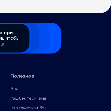
е при
а,
чтобы
ду.
Полезное
Блог
Кэшбэк термины
Что такое кэшбэк