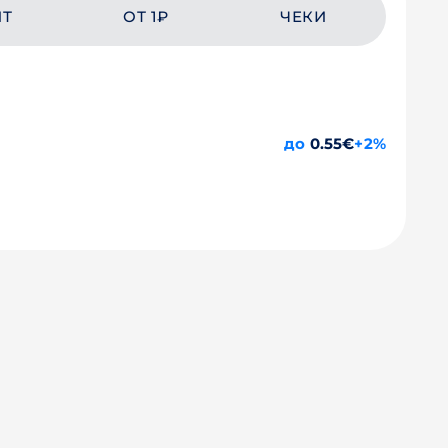
ЙТ
ОТ 1₽
ЧЕКИ
до
0.55€
+2%