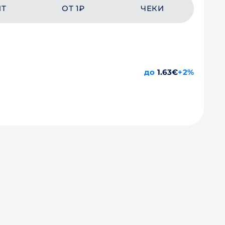
ЙТ
ОТ 1₽
ЧЕКИ
до
1.63€
+2%