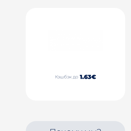
1.63€
Кэшбэк до