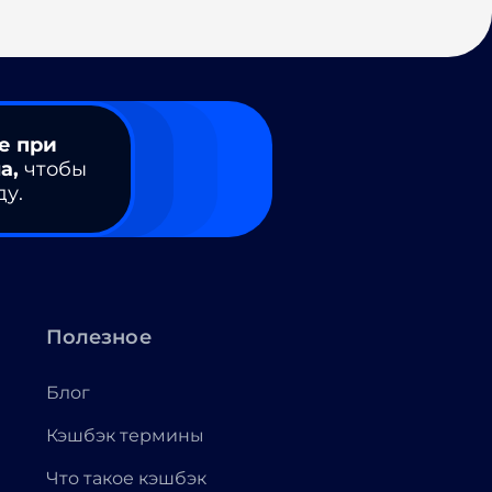
е при
а,
чтобы
ду.
Полезное
Блог
Кэшбэк термины
Что такое кэшбэк