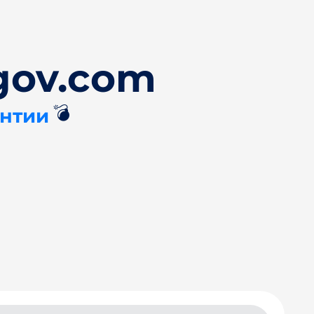
gov.com
💣
антии