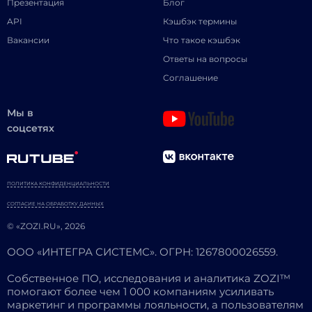
Презентация
Блог
API
Кэшбэк термины
Вакансии
Что такое кэшбэк
Ответы на вопросы
Соглашение
Мы в
соцсетях
ПОЛИТИКА КОНФИДЕНЦИАЛЬНОСТИ
СОГЛАСИЕ НА ОБРАБОТКУ ДАННЫХ
© «ZOZI.RU», 2026
ООО «ИНТЕГРА СИСТЕМС». ОГРН: 1267800026559.
Собственное ПО, исследования и аналитика ZOZI™
помогают более чем 1 000 компаниям усиливать
маркетинг и программы лояльности, а пользователям