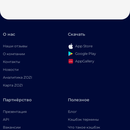
О нас
Скачать
Наши отзывы
App Store
Google Play
О компании
AppGallery
Контакты
Новости
Аналитика ZOZI
Карта ZOZI
Партнёрство
Полезное
Презентация
Блог
API
Кэшбэк термины
Вакансии
Что такое кэшбэк