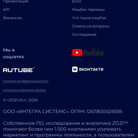
Презентация
Блог
API
Кэшбэк термины
Вакансии
Что такое кэшбэк
Ответы на вопросы
Соглашение
Мы в
соцсетях
ПОЛИТИКА КОНФИДЕНЦИАЛЬНОСТИ
СОГЛАСИЕ НА ОБРАБОТКУ ДАННЫХ
© «ZOZI.RU», 2026
ООО «ИНТЕГРА СИСТЕМС». ОГРН: 1267800026559.
Собственное ПО, исследования и аналитика ZOZI™
помогают более чем 1 000 компаниям усиливать
маркетинг и программы лояльности, а пользователям