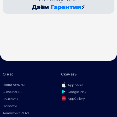
Даём
Гарантии
⚡
О нас
Скачать
Наши отзывы
App Store
Google Play
О компании
AppGallery
Контакты
Новости
Аналитика ZOZI