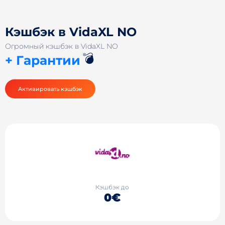
Кэшбэк в VidaXL NO
Огромный кэшбэк в VidaXL NO
💣
+ Гарантии
Активировать кэшбэк
Кэшбэк до
0€