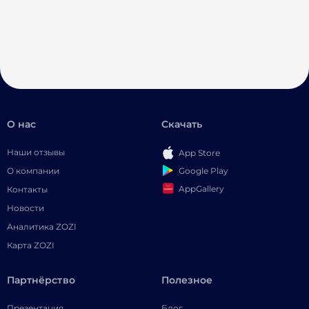
О нас
Скачать
Наши отзывы
App Store
Google Play
О компании
AppGallery
Контакты
Новости
Аналитика ZOZI
Карта ZOZI
Партнёрство
Полезное
Презентация
Блог